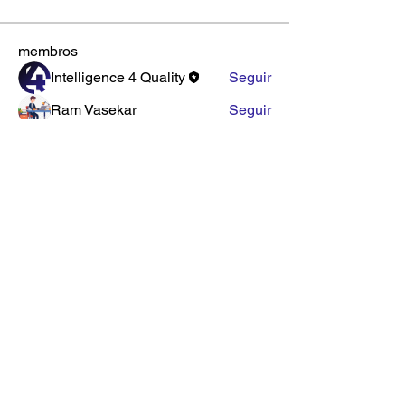
membros
Intelligence 4 Quality
Seguir
Ram Vasekar
Seguir
Marcos Muniz
Seguir
Antonio Ari Nascimento
Seguir
Caio Marques
Seguir
Ver todos os membros (5)
TEDESCHI & ANDRADE SERVICOS
LTDA CNPJ
32.971.613
/0001-62